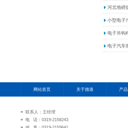
河北地磅
小型电子
电子吊钩
电子汽车
网站首页
关于德港
产品
≡ 联系人：王经理
≡ 电 话：0319-2158243
≡ 传 真：0319-2159641