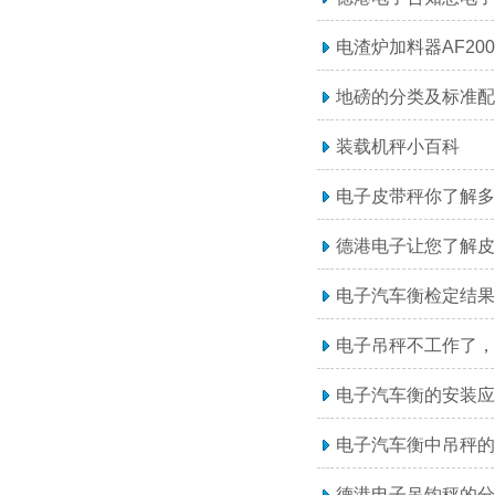
电渣炉加料器AF20
地磅的分类及标准配
装载机秤小百科
电子皮带秤你了解多
德港电子让您了解皮
电子汽车衡检定结果
电子吊秤不工作了，
电子汽车衡的安装应
电子汽车衡中吊秤的
德港电子吊钩秤的分