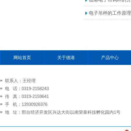
电子吊秤的工作原理
网站首页
关于德港
产品中心
≡ 联系人：王经理
≡ 电 话：0319-2158243
≡ 传 真：0319-2159641
≡ 手 机：13930926376
≡ 地 址：邢台经济开发区兴达大街以南荣泰科技孵化园内1号