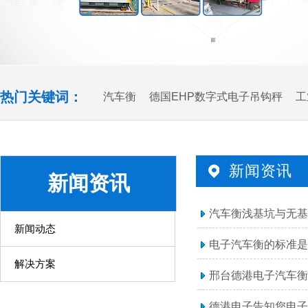
热门关键词：
汽车衡
德国EHP数字式电子吊钩秤
工
统方案
新闻资讯
新闻资讯
汽车衡浅基坑与无基
新闻动态
电子汽车衡的标准是
解决方案
邢台德港电子汽车衡
德港电子告知您电子