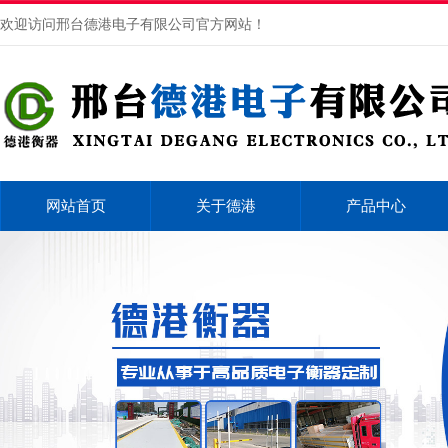
欢迎访问邢台德港电子有限公司官方网站！
网站首页
关于德港
产品中心